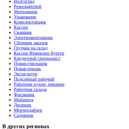
Волгоград
Разнорабочий
Монтажник
Упаковщик
Комплектовщик
Кассир
Сварщик
Электромонтажник
Сборщик заказов
Грузчик на склад
Кассир Франклин Бургер
Кредитный специалист
Повар-грильщик
Повар-пекарь
Экспедитор
Подсобный рабочий
Работник кухни, пекарни
Работник склада
Фасовщик
Мойщица
Дворник
Мерчендайзер
Садовник
В других регионах