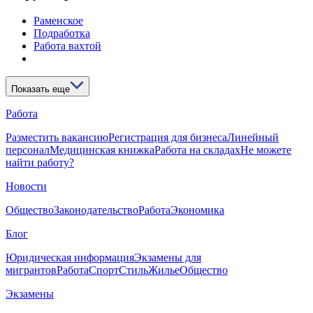
Раменское
Подработка
Работа вахтой
Показать еще
Работа
Разместить вакансию
Регистрация для бизнеса
Линейный
персонал
Медицинская книжка
Работа на складах
Не можете
найти работу?
Новости
Общество
Законодательство
Работа
Экономика
Блог
Юридическая информация
Экзамены для
мигрантов
Работа
Спорт
Стиль
Жилье
Общество
Экзамены