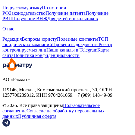
По русскому языку
По истории
РФ
Законодательство
Получение патента
Получение
РВП
Получение ВНЖ
Для детей и школьников
О нас
Редакция
Вопросы юристу
Полезные контакты
ТОП
юридических компаний
Проверить документы
Реестр
контролируемых лиц
Наши каналы в Telegram
Карта
сайта
Политика конфиденциальности
АО «Рахмат»
119146, Москва, Комсомольский проспект, 30,
ОГРН
1257700239312,
ИНН
9704261069, +7 (989) 148-49-09
© 2026. Все права защищены
Пользовательское
соглашение
Согласие на обработку персональных
данных
Публичная оферта