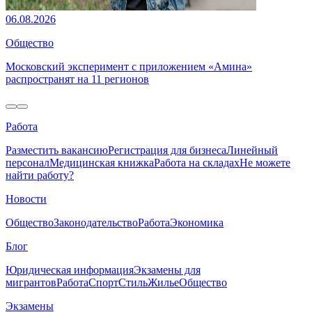
06.08.2026
Общество
Московский эксперимент с приложением «Амина»
распространят на 11 регионов
Работа
Разместить вакансию
Регистрация для бизнеса
Линейный
персонал
Медицинская книжка
Работа на складах
Не можете
найти работу?
Новости
Общество
Законодательство
Работа
Экономика
Блог
Юридическая информация
Экзамены для
мигрантов
Работа
Спорт
Стиль
Жилье
Общество
Экзамены