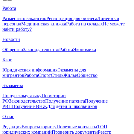
Работа
Разместить вакансию
Регистрация для бизнеса
Линейный
персонал
Медицинская книжка
Работа на складах
Не можете
найти работу?
Новости
Общество
Законодательство
Работа
Экономика
Блог
Юридическая информация
Экзамены для
мигрантов
Работа
Спорт
Стиль
Жилье
Общество
Экзамены
По русскому языку
По истории
РФ
Законодательство
Получение патента
Получение
РВП
Получение ВНЖ
Для детей и школьников
О нас
Редакция
Вопросы юристу
Полезные контакты
ТОП
юридических компаний
Проверить документы
Реестр