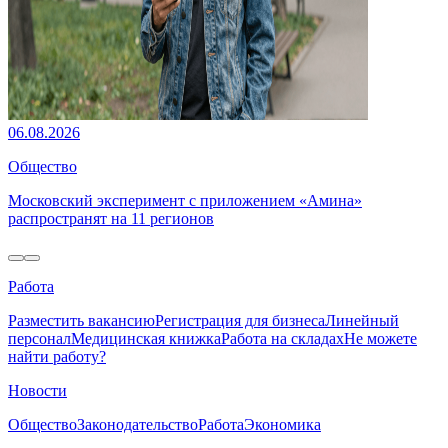
06.08.2026
Общество
Московский эксперимент с приложением «Амина»
распространят на 11 регионов
Работа
Разместить вакансию
Регистрация для бизнеса
Линейный
персонал
Медицинская книжка
Работа на складах
Не можете
найти работу?
Новости
Общество
Законодательство
Работа
Экономика