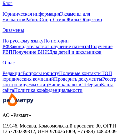
Блог
Юридическая информация
Экзамены для
мигрантов
Работа
Спорт
Стиль
Жилье
Общество
Экзамены
По русскому языку
По истории
РФ
Законодательство
Получение патента
Получение
РВП
Получение ВНЖ
Для детей и школьников
О нас
Редакция
Вопросы юристу
Полезные контакты
ТОП
юридических компаний
Проверить документы
Реестр
контролируемых лиц
Наши каналы в Telegram
Карта
сайта
Политика конфиденциальности
АО «Рахмат»
119146, Москва, Комсомольский проспект, 30,
ОГРН
1257700239312,
ИНН
9704261069, +7 (989) 148-49-09