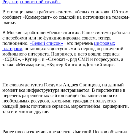
Редактор новостной службы
В столице начала работать система «белых списков». Об этом
сообщает «Коммерсант» со ссылкой на источники на телеком-
рынке.
В Москве заработали «белые списки». Ранее система работала
с перебоями или не функционировала совсем, теперь
полноценно.
«Белый список»
- это перечень
цифровых
платформ
, остающихся доступными в период ограничений
мобильного интернета. Например, в него вошли сервисы
«СДЭК», «Купер», и «Самокат», ряд СМИ и госресурсов, а
также «Мегамаркет», «Бургер Кинг» и «Детский мир».
По словам депутата Госдумы Андрея Свинцова, на данный
момент вся инфраструктура настраивается. В перспективе в
перечень разрешённых сайтов войдёт большинство всех
необходимых ресурсов, которыми граждане пользуются
каждый день: почтовые сервисы, маркетплейсы, каршеринги,
такси и многое другое.
Ранее пресс-секретарь президента Дмитрий Песков объяснил,