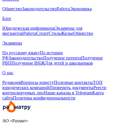
Общество
Законодательство
Работа
Экономика
Блог
Юридическая информация
Экзамены для
мигрантов
Работа
Спорт
Стиль
Жилье
Общество
Экзамены
По русскому языку
По истории
РФ
Законодательство
Получение патента
Получение
РВП
Получение ВНЖ
Для детей и школьников
О нас
Редакция
Вопросы юристу
Полезные контакты
ТОП
юридических компаний
Проверить документы
Реестр
контролируемых лиц
Наши каналы в Telegram
Карта
сайта
Политика конфиденциальности
АО «Рахмат»