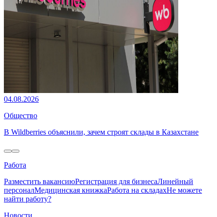
04.08.2026
Общество
В Wildberries объяснили, зачем строят склады в Казахстане
Работа
Разместить вакансию
Регистрация для бизнеса
Линейный
персонал
Медицинская книжка
Работа на складах
Не можете
найти работу?
Новости