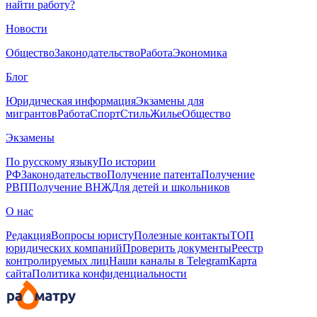
найти работу?
Новости
Общество
Законодательство
Работа
Экономика
Блог
Юридическая информация
Экзамены для
мигрантов
Работа
Спорт
Стиль
Жилье
Общество
Экзамены
По русскому языку
По истории
РФ
Законодательство
Получение патента
Получение
РВП
Получение ВНЖ
Для детей и школьников
О нас
Редакция
Вопросы юристу
Полезные контакты
ТОП
юридических компаний
Проверить документы
Реестр
контролируемых лиц
Наши каналы в Telegram
Карта
сайта
Политика конфиденциальности