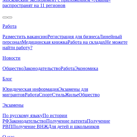
распространят на 11 регионов
Работа
Разместить вакансию
Регистрация для бизнеса
Линейный
персонал
Медицинская книжка
Работа на складах
Не можете
найти работу?
Новости
Общество
Законодательство
Работа
Экономика
Блог
Юридическая информация
Экзамены для
мигрантов
Работа
Спорт
Стиль
Жилье
Общество
Экзамены
По русскому языку
По истории
РФ
Законодательство
Получение патента
Получение
РВП
Получение ВНЖ
Для детей и школьников
О нас