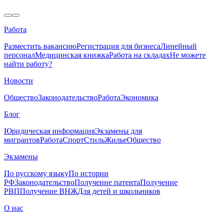
Работа
Разместить вакансию
Регистрация для бизнеса
Линейный
персонал
Медицинская книжка
Работа на складах
Не можете
найти работу?
Новости
Общество
Законодательство
Работа
Экономика
Блог
Юридическая информация
Экзамены для
мигрантов
Работа
Спорт
Стиль
Жилье
Общество
Экзамены
По русскому языку
По истории
РФ
Законодательство
Получение патента
Получение
РВП
Получение ВНЖ
Для детей и школьников
О нас