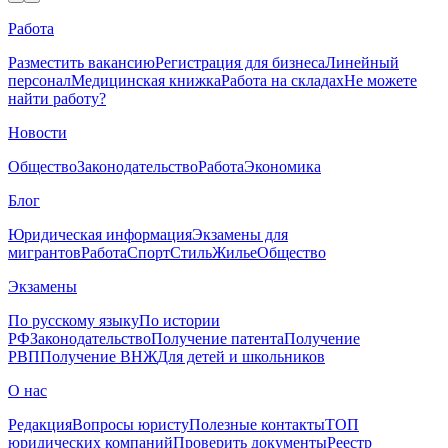
Работа
Разместить вакансию
Регистрация для бизнеса
Линейный
персонал
Медицинская книжка
Работа на складах
Не можете
найти работу?
Новости
Общество
Законодательство
Работа
Экономика
Блог
Юридическая информация
Экзамены для
мигрантов
Работа
Спорт
Стиль
Жилье
Общество
Экзамены
По русскому языку
По истории
РФ
Законодательство
Получение патента
Получение
РВП
Получение ВНЖ
Для детей и школьников
О нас
Редакция
Вопросы юристу
Полезные контакты
ТОП
юридических компаний
Проверить документы
Реестр