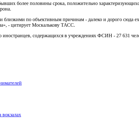
тбывших более половины срока, положительно характеризующихся,
орона.
 близкими по объективным причинам - далеко и дорого сюда ех
ла», - цитирует Москалькову ТАСС.
ло иностранцев, содержащихся в учреждениях ФСИН - 27 631 чел
инимателей
а вокзалах