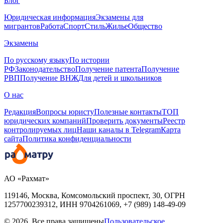
Блог
Юридическая информация
Экзамены для
мигрантов
Работа
Спорт
Стиль
Жилье
Общество
Экзамены
По русскому языку
По истории
РФ
Законодательство
Получение патента
Получение
РВП
Получение ВНЖ
Для детей и школьников
О нас
Редакция
Вопросы юристу
Полезные контакты
ТОП
юридических компаний
Проверить документы
Реестр
контролируемых лиц
Наши каналы в Telegram
Карта
сайта
Политика конфиденциальности
АО «Рахмат»
119146, Москва, Комсомольский проспект, 30,
ОГРН
1257700239312,
ИНН
9704261069, +7 (989) 148-49-09
© 2026. Все права защищены
Пользовательское