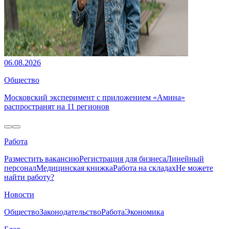
06.08.2026
Общество
Московский эксперимент с приложением «Амина»
распространят на 11 регионов
Работа
Разместить вакансию
Регистрация для бизнеса
Линейный
персонал
Медицинская книжка
Работа на складах
Не можете
найти работу?
Новости
Общество
Законодательство
Работа
Экономика