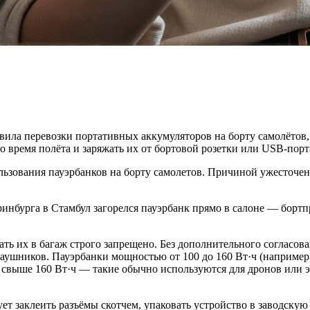
ла перевозки портативных аккумуляторов на борту самолётов, к
во время полёта и заряжать их от бортовой розетки или USB-порт
льзования пауэрбанков на борту самолетов. Причиной ужесточе
еринбурга в Стамбул загорелся пауэрбанк прямо в салоне — бор
ать их в багаж строго запрещено. Без дополнительного согласо
аушников. Пауэрбанки мощностью от 100 до 160 Вт·ч (например
а свыше 160 Вт·ч — такие обычно используются для дронов или 
 заклеить разъёмы скотчем, упаковать устройство в заводскую 