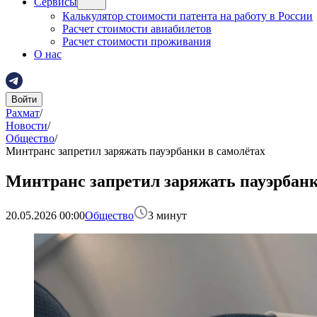
Сервисы
Калькулятор стоимости патента на работу в России
Расчет стоимости авиабилетов
Расчет стоимости проживания
О нас
Войти
Рахмат
/
Новости
/
Общество
/
Минтранс запретил заряжать пауэрбанки в самолётах
Минтранс запретил заряжать пауэрбанк
20.05.2026 00:00
Общество
3
минут