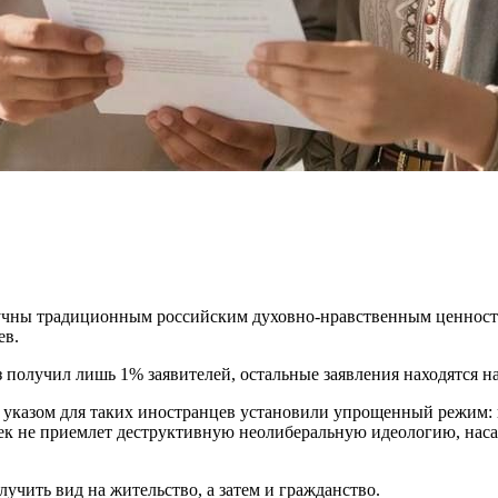
звучны традиционным российским духовно-нравственным ценност
ев.
получил лишь 1% заявителей, остальные заявления находятся н
м указом для таких иностранцев установили упрощенный режим: н
век не приемлет деструктивную неолиберальную идеологию, насаж
учить вид на жительство, а затем и гражданство.