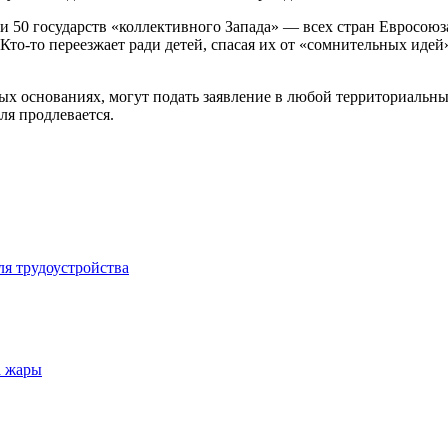
и 50 государств «коллективного Запада» — всех стран Евросо
то-то переезжает ради детей, спасая их от «сомнительных идей»
ных основаниях, могут подать заявление в любой территориальн
ля продлевается.
ля трудоустройства
а жары