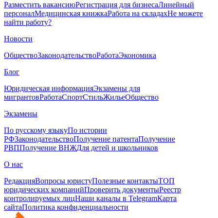
Разместить вакансию
Регистрация для бизнеса
Линейный
персонал
Медицинская книжка
Работа на складах
Не можете
найти работу?
Новости
Общество
Законодательство
Работа
Экономика
Блог
Юридическая информация
Экзамены для
мигрантов
Работа
Спорт
Стиль
Жилье
Общество
Экзамены
По русскому языку
По истории
РФ
Законодательство
Получение патента
Получение
РВП
Получение ВНЖ
Для детей и школьников
О нас
Редакция
Вопросы юристу
Полезные контакты
ТОП
юридических компаний
Проверить документы
Реестр
контролируемых лиц
Наши каналы в Telegram
Карта
сайта
Политика конфиденциальности