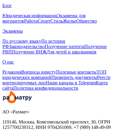
Блог
Юридическая информация
Экзамены для
мигрантов
Работа
Спорт
Стиль
Жилье
Общество
Экзамены
По русскому языку
По истории
РФ
Законодательство
Получение патента
Получение
РВП
Получение ВНЖ
Для детей и школьников
О нас
Редакция
Вопросы юристу
Полезные контакты
ТОП
юридических компаний
Проверить документы
Реестр
контролируемых лиц
Наши каналы в Telegram
Карта
сайта
Политика конфиденциальности
АО «Рахмат»
119146, Москва, Комсомольский проспект, 30,
ОГРН
1257700239312,
ИНН
9704261069, +7 (989) 148-49-09