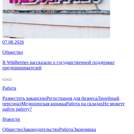
07.08.2026
Общество
В Wildberries рассказали о государственной поддержке
предпринимателей
Работа
Разместить вакансию
Регистрация для бизнеса
Линейный
персонал
Медицинская книжка
Работа на складах
Не можете
найти работу?
Новости
Общество
Законодательство
Работа
Экономика