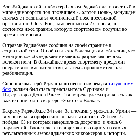
Азербайджанский кикбоксер Бахрам Раджабзаде, известный в
мире единоборств под прозвищем «Золотой Волк», вынужден
сняться с поединка за чемпионский пояс престижной
организации Glory. Бой, намеченный на 25 апреля, не
состоится из-за травмы, которую спортсменом получил во
время тренировки.
О травме Раджабзаде сообщил на своей странице в
социальной сети. Он обратился к болельщикам, объяснив, что
медицинское обследование выявило разрыв мышечных
волокон ноги. В ближайшее время спортсмену предстоит
оперативное вмешательство, а затем - продолжительная
реабилитация.
Соперником азербайджанца по несостоявшемуся
титульному
бою
должен был стать представитель Суринама и
Нидерландов Донов Виссе. Эта встреча рассматривалась как
важнейший этап в карьере «Золотого Волка».
Бахраму Раджабзаде 34 года. За плечами у уроженца Урмии —
внушительная профессиональная статистика: 78 боев, 72
победы, 63 из которых завершились досрочно, и лишь 6
поражений. Такие показатели делают его одним из самых
результативных азербайджанских кикбоксеров в истории.