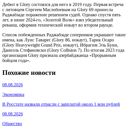
Дебют в Glory состоялся для него в 2019 году. Первая встреча
с литовцем Сергеем Маслобоевым на Glory 69 принесла
Раджабзаде поражение решением судей. Однако спустя пять
лет, в июне 2024-го, «Золотой Волк» взял убедительный
реванш, оформив технический нокаут во втором раунде.
Список побежденных Раджабзаде соперников украшают такие
имена, как Луис Таварес (Glory 86, нокаут), Тарик Осаро
(Glory Heavyweight Grand Prix, нокаут), Ибрагим Эль Буни,
Даниэль Стефановски (Glory Collision 7). По итогам 2023 года
организация Glory признала азербайджанца «Прорывным
бойцом года».
Похожие новости
08.08.2026
Экономика
В Росстате назвали отрасли с зарплатой около 1 млн рублей
08.08.2026
Общество