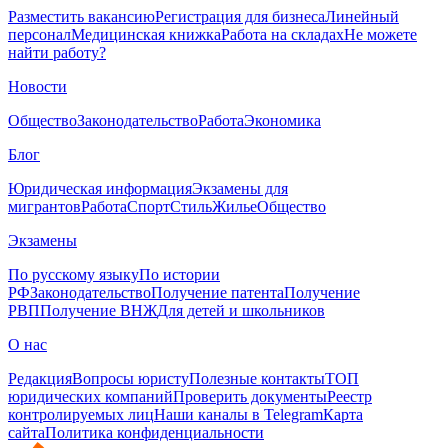
Разместить вакансию
Регистрация для бизнеса
Линейный
персонал
Медицинская книжка
Работа на складах
Не можете
найти работу?
Новости
Общество
Законодательство
Работа
Экономика
Блог
Юридическая информация
Экзамены для
мигрантов
Работа
Спорт
Стиль
Жилье
Общество
Экзамены
По русскому языку
По истории
РФ
Законодательство
Получение патента
Получение
РВП
Получение ВНЖ
Для детей и школьников
О нас
Редакция
Вопросы юристу
Полезные контакты
ТОП
юридических компаний
Проверить документы
Реестр
контролируемых лиц
Наши каналы в Telegram
Карта
сайта
Политика конфиденциальности