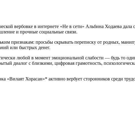
еской вербовке в интернете «Не в сети» Альбина Ходаева дала 
ышление и прочные социальные связи.
льким признакам: просьбы скрывать переписку от родных, манип
аний или быстрых денег.
ктически любой в момент эмоциональной слабости — будь то один
рытый диалог с близкими, цифровая грамотность, психологичес
ка «Вилаят Хорасан»* активно вербует сторонников среди труд