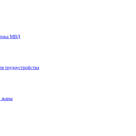
стика МВД
ля трудоустройства
а жары