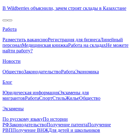
В Wildberries объяснили, зачем строят склады в Казахстане
Работа
Разместить вакансию
Регистрация для бизнеса
Линейный
персонал
Медицинская книжка
Работа на складах
Не можете
найти работу?
Новости
Общество
Законодательство
Работа
Экономика
Блог
Юридическая информация
Экзамены для
мигрантов
Работа
Спорт
Стиль
Жилье
Общество
Экзамены
По русскому языку
По истории
РФ
Законодательство
Получение патента
Получение
РВП
Получение ВНЖ
Для детей и школьников