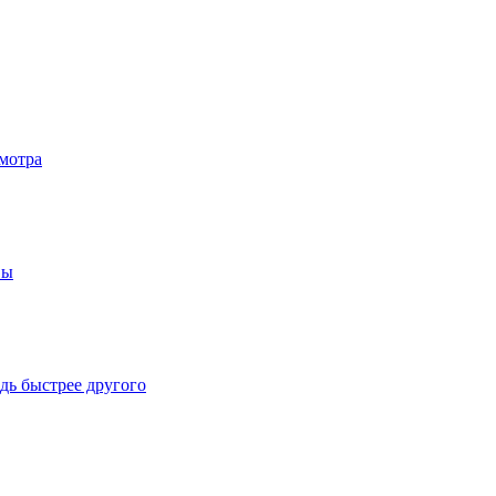
мотра
вы
дь быстрее другого