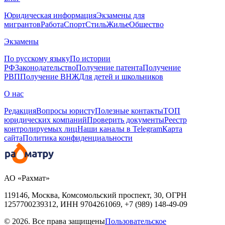
Юридическая информация
Экзамены для
мигрантов
Работа
Спорт
Стиль
Жилье
Общество
Экзамены
По русскому языку
По истории
РФ
Законодательство
Получение патента
Получение
РВП
Получение ВНЖ
Для детей и школьников
О нас
Редакция
Вопросы юристу
Полезные контакты
ТОП
юридических компаний
Проверить документы
Реестр
контролируемых лиц
Наши каналы в Telegram
Карта
сайта
Политика конфиденциальности
АО «Рахмат»
119146, Москва, Комсомольский проспект, 30,
ОГРН
1257700239312,
ИНН
9704261069, +7 (989) 148-49-09
© 2026. Все права защищены
Пользовательское