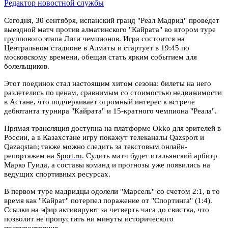
Редактор новостной службы
Сегодня, 30 сентября, испанский гранд "Реал Мадрид" проведет
выездной матч против алматинского "Кайрата" во втором туре
группового этапа Лиги чемпионов. Игра состоится на
Центральном стадионе в Алматы и стартует в 19:45 по
московскому времени, обещая стать ярким событием для
болельщиков.
Этот поединок стал настоящим хитом сезона: билеты на него
разлетелись по ценам, сравнимым со стоимостью недвижимости
в Астане, что подчеркивает огромный интерес к встрече
дебютанта турнира "Кайрата" и 15-кратного чемпиона "Реала".
Прямая трансляция доступна на платформе Okko для зрителей в
России, а в Казахстане игру покажут телеканалы Qazsport и
Qazaqstan; также можно следить за текстовым онлайн-
репортажем на
Sport.ru
. Судить матч будет итальянский арбитр
Марко Гуида, а составы команд и прогнозы уже появились на
ведущих спортивных ресурсах.
В первом туре мадридцы одолели "Марсель" со счетом 2:1, в то
время как "Кайрат" потерпел поражение от "Спортинга" (1:4).
Ссылки на эфир активируют за четверть часа до свистка, что
позволит не пропустить ни минуты исторического
противостояния.