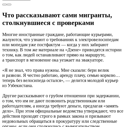
Что рассказывают сами мигранты,
столкнувшиеся с проверками
Многие иностранные граждане, работающие курьерами,
жалуются, что узнают о требованиях к электровелосипедам
или мопедам уже постфактум — когда у них забирают
технику. В том же материале на «Дзене» приводятся истории
о том, как людей останавливают прямо на маршруте,
а транспорт в мгновение ока уезжает на эвакуаторе.
«Я не знал, что права нужны. Мне сказали: бери велик
и развози. Я честно работаю, аренду плачу, семью кормлю…
теперь без велосипеда остался», — делится молодой курьер
из Узбекистана.
Другие рассказывают о грубом отношении при задержании,
о том, что им не дают позвонить родственникам или
работодателям, а иногда требуют деньги, предлагая «замять
дело». При этом официальные ведомства утверждают, что все
действия проходят строго в рамках закона и призывают
недовольных обращаться в прокуратуру или следственные
органы, если они столкнулись с вымогательством.