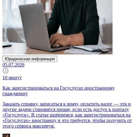
Юридическая информация
05.07.2026
10
минут
Как зарегистрироваться на Госуслугах иностранному
гражданину
Заказать справку, записаться к врачу, оплатить налог — эти и
другие задачи становятся проще, если есть доступ к порталу
«Госуслуги». В статье разберемся, как зарегистрироваться на
«Госуслугах» иностранцу и что требуется, чтобы получить от
этого сервиса максимум.