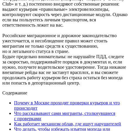
Club» и т. д.) постепенно внедряют собственные решения:
выдают курьерам «правильные» электровелосипеды,
контролируют скорость через дистанционные модули. Однако
если вы пользуетесь личным транспортом, вся
ответственность лежит на вас.
Российские миграционное и дорожное законодательство
ужесточается, и несоблюдение правил может стоить
мигрантам не только средств к существованию,
но и легального статуса в стране.
Будьте предельно внимательны: не нарушайте ПДД, следите
за скоростью, поддерживайте порядок в документах и, если
нужно, получите водительское удостоверение. Тогда никакие
внезапные рейды вас не застанут врасплох, и вы сможете
продолжать работу курьером без страха остаться без мопеда
или попасть в депортационный центр.
Содержание
Почему в Москве проходят проверки курьеров и что
происходит
Что рассказывают сами мигранты, столкнувшиеся
с проверками
Как работает механизм облав, где ищут нарушителей
Что делать, чтобы избежать изъятия мопеда или