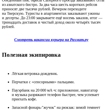
Обеденный пик: офисы Сапёрного проезда заказывают сеты
из азиатского бистро. За два часа шесть коротких рейсов
приносят две тысячи рублей. Вечером переходите
на Тверскую. Туристы в апартаментах заказывают ужины
и десерты. До 23:00 закрываете ещё восемь заказов, итог —
тринадцать доставок и чистый доход около четырёх тысяч
рублей.
Смотреть вакансии курьера на Рахмат.ру
Полезная экипировка
Лёгкая ветровка‑дождевик.
Перчатки с «сенсорными» пальцами.
Пауэрбанк на 20 000 мА·ч: приложение, навигатор
и музыка разряжают телефон быстрее, чем успевает
приехать кофе.
Запасной фонарь‑"жучок" на рюкзак: зимой темнеет