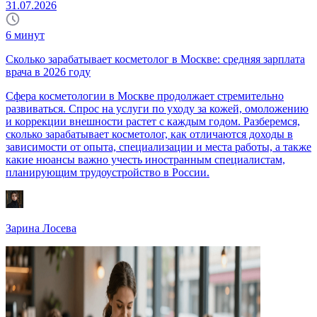
31.07.2026
6
минут
Сколько зарабатывает косметолог в Москве: средняя зарплата
врача в 2026 году
Сфера косметологии в Москве продолжает стремительно
развиваться. Спрос на услуги по уходу за кожей, омоложению
и коррекции внешности растет с каждым годом. Разберемся,
сколько зарабатывает косметолог, как отличаются доходы в
зависимости от опыта, специализации и места работы, а также
какие нюансы важно учесть иностранным специалистам,
планирующим трудоустройство в России.
Зарина Лосева