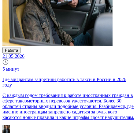
Работа
21.05.2026
5
минут
Где мигрантам запретили работать в такси в России в 2026
году
С каждым годом требования к работе иностранных граждан в
сфере таксомоторных перевозок ужесточаются. Более 30
областей страны вводили подобные условия. Разбираемся, где
именно иностранцам запрещено садиться за руль, кого
касаются новые правила и какие штрафы грозят нарушителям.