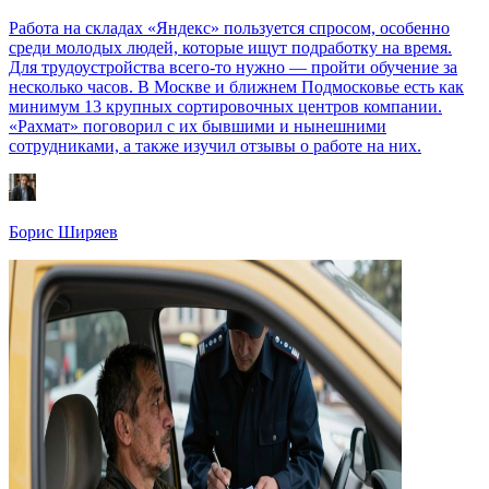
Работа на складах «Яндекс» пользуется спросом, особенно
среди молодых людей, которые ищут подработку на время.
Для трудоустройства всего-то нужно — пройти обучение за
несколько часов. В Москве и ближнем Подмосковье есть как
минимум 13 крупных сортировочных центров компании.
«Рахмат» поговорил с их бывшими и нынешними
сотрудниками, а также изучил отзывы о работе на них.
Борис Ширяев