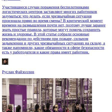
Участившиеся случаи поражения беспилотниками
логистических центров заставляют многих работников
задуматься: что делать, если чрезвычайная ситуация
произошла прямо во время смены? В критический момент
времени на размышления почти нет, поэтому лучше заранее
знать простые правила, которые могут помочь сохранить
жизнь и здоровье. В этой статье собрали основные
рекомендации по действиям при пожаре, сильном
задымлении и других чрезвычайных ситуациях на складе, а
также напомнили, какие обязанности в сфере безопасности
есть у работодателя и какие права имеет работник.
Руслан Файзоллин