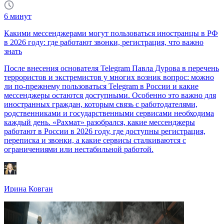
6
минут
Какими мессенджерами могут пользоваться иностранцы в РФ
в 2026 году: где работают звонки, регистрация, что важно
знать
После внесения основателя Telegram Павла Дурова в перечень
террористов и экстремистов у многих возник вопрос: можно
ли по-прежнему пользоваться Telegram в России и какие
мессенджеры остаются доступными. Особенно это важно для
иностранных граждан, которым связь с работодателями,
родственниками и государственными сервисами необходима
каждый день. «Рахмат» разобрался, какие мессенджеры
работают в России в 2026 году, где доступны регистрация,
переписка и звонки, а какие сервисы сталкиваются с
ограничениями или нестабильной работой.
Ирина Ковган