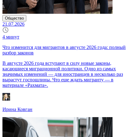
Общество
21.07.2026
4
минут
Что изменится для мигрантов в августе 2026 года: полный
разбор законов
В августе 2026 года вступают в силу новые законы,
касающиеся миграционной политики. Одно из самых
значимых изменений — для иностранцев в несколько раз
вырастут госпошлины. Что еще ждать мигранту — в
материале «Рахмата».
Ирина Ковган