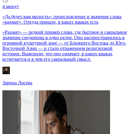
4
минут
«Да будет вам милость»: происхождение и значение слова
«рахмат». Откуда пришло, в каких языках есть
«Рахмат» — редкий пример слова, где бытовое и сакральное
значение соединены в одно целое. Оно распространилось в
огромной культурной зоне — от Ближнего Востока до Юго-
Восточной Азии — и стало отражением религиозной
истории. Выяснили, что оно означает, в каких языках
встречается и в чем его сакральный смысл.
Зарина Лосева