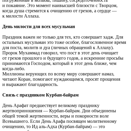
погруженные в мольбы, тишину, сосредоточенность
и покаяние. Это момент наивысшей близости с Творцом,
когда душа стремится к очищению от грехов, а сердце —
к милости Аллаха.
День милости для всех мусульман
Праздник важен не только для тех, кто совершает хадж. Для
остальных мусульман это тоже особое, благословенное время
для поста, молитв и дуа (личных обращений к Аллаху).
Пророк Мухаммад говорил, что пост в этот день очищает
от грехов прошлого и будущего годов, а искренние просьбы
принимаются Господом, который в этот день ближе, чем
когда-либо.
Миллионы верующих по всему миру совершают намаз,
читают Коран, помогают нуждающимся, просят прощения
и выражают благодарность.
Связь с праздником Курбан-байрам
День Арафат предшествует великому празднику
жертвоприношения — Курбан-байрам. Дни объединены
общей темой жертвенности, веры и покорности воле
Всевышнего. Если День Арафа посвящен молитвенному
очищению, то Ид аль-Адха (Курбан-байрам) — это