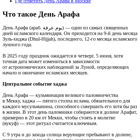
Где отметить День Арафа в Москве
Что такое День Арафа
День Арафа (араб. يوم عرفة) — один из самых священных
дней исламского календаря. Он приходится на 9-й день месяца
Зуль-хиджа (Dhul-Hijjah), последнего, 12-го месяца исламского
лунного года.
В 2025 году праздник ожидается в четверг, 5 июня, хотя
точная дата может измениться в зависимости
от астрономических наблюдений за Луной, определяющих
начало и окончание исламских месяцев.
Центральное событие хаджа
День Арафа — кульминация великого паломничества
в Мекку, хаджа — пятого столпа ислама, обязательного для
каждого мусульманина, способного совершить его хотя бы раз
в жизни. В этот день паломники собираются в долине Арафат,
примерно в 20 км от Мекки, чтобы стоять в молитве
(вукуф) — этот ритуал считается ключевым.
С 9 утра и до захода солнца верующие пребывают в долине,