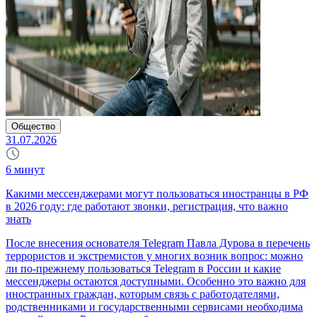
Общество
31.07.2026
6
минут
Какими мессенджерами могут пользоваться иностранцы в РФ
в 2026 году: где работают звонки, регистрация, что важно
знать
После внесения основателя Telegram Павла Дурова в перечень
террористов и экстремистов у многих возник вопрос: можно
ли по-прежнему пользоваться Telegram в России и какие
мессенджеры остаются доступными. Особенно это важно для
иностранных граждан, которым связь с работодателями,
родственниками и государственными сервисами необходима