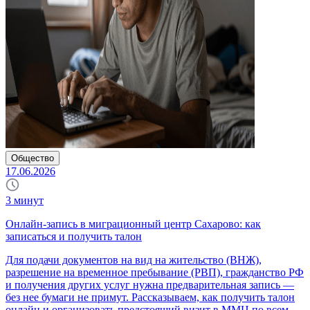
Общество
17.06.2026
3
минут
Онлайн-запись в миграционный центр Сахарово: как
записаться и получить талон
Для подачи документов на вид на жительство (ВНЖ),
разрешение на временное пребывание (РВП), гражданство РФ
и получения других услуг нужна предварительная запись —
без нее бумаги не примут. Рассказываем, как получить талон
онлайн и организовать предстоящий визит в ММЦ по всем