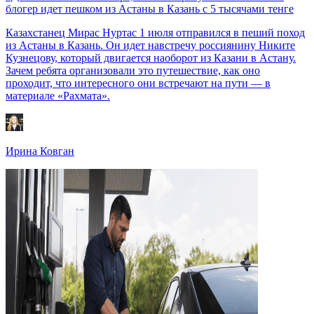
блогер идет пешком из Астаны в Казань с 5 тысячами тенге
Казахстанец Мирас Нуртас 1 июля отправился в пеший поход
из Астаны в Казань. Он идет навстречу россиянину Никите
Кузнецову, который двигается наоборот из Казани в Астану.
Зачем ребята организовали это путешествие, как оно
проходит, что интересного они встречают на пути — в
материале «Рахмата».
Ирина Ковган