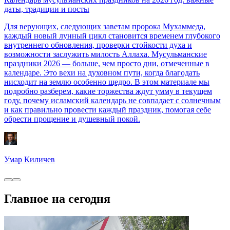
даты, традиции и посты
Для верующих, следующих заветам пророка Мухаммеда,
каждый новый лунный цикл становится временем глубокого
внутреннего обновления, проверки стойкости духа и
возможности заслужить милость Аллаха. Мусульманские
праздники 2026 — больше, чем просто дни, отмеченные в
календаре. Это вехи на духовном пути, когда благодать
нисходит на землю особенно щедро. В этом материале мы
подробно разберем, какие торжества ждут умму в текущем
году, почему исламский календарь не совпадает с солнечным
и как правильно провести каждый праздник, помогая себе
обрести прощение и душевный покой.
Умар Киличев
Главное на сегодня