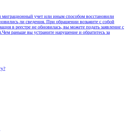
или миграционный учет или иным способом восстановили
новились ли сведения. При обращении возьмите с собой
ия в реестре не обновилась, вы можете подать заявление с
.Чем раньше вы устраните нарушение и обратитесь за
ту?
в