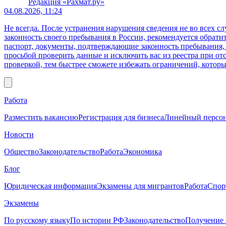
Редакция «Рахмат.ру»
04.08.2026, 11:24
Не всегда. После устранения нарушения сведения не во всех 
законность своего пребывания в России, рекомендуется обрат
паспорт, документы, подтверждающие законность пребывания, 
просьбой проверить данные и исключить вас из реестра при о
проверкой, тем быстрее сможете избежать ограничений, которы
Работа
Разместить вакансию
Регистрация для бизнеса
Линейный персо
Новости
Общество
Законодательство
Работа
Экономика
Блог
Юридическая информация
Экзамены для мигрантов
Работа
Спор
Экзамены
По русскому языку
По истории РФ
Законодательство
Получение 