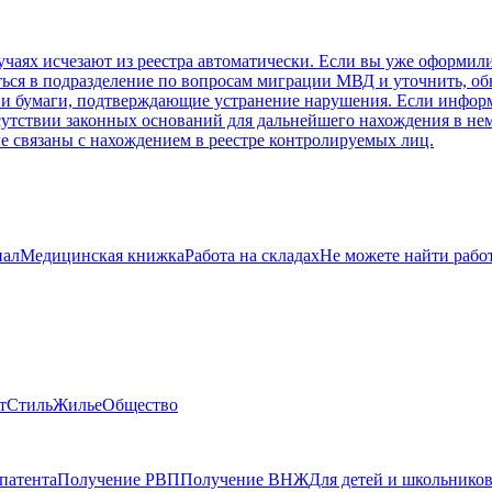
случаях исчезают из реестра автоматически. Если вы уже оформ
иться в подразделение по вопросам миграции МВД и уточнить, об
и бумаги, подтверждающие устранение нарушения. Если информац
тсутствии законных оснований для дальнейшего нахождения в нем
е связаны с нахождением в реестре контролируемых лиц.
нал
Медицинская книжка
Работа на складах
Не можете найти рабо
т
Стиль
Жилье
Общество
патента
Получение РВП
Получение ВНЖ
Для детей и школьнико