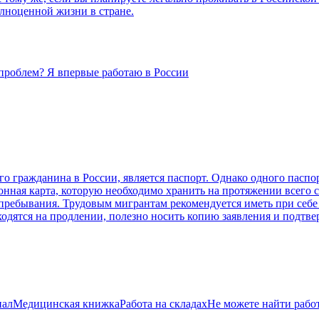
олноценной жизни в стране.
 проблем? Я впервые работаю в России
гражданина в России, является паспорт. Однако одного паспор
нная карта, которую необходимо хранить на протяжении всего с
 пребывания. Трудовым мигрантам рекомендуется иметь при себе
аходятся на продлении, полезно носить копию заявления и подт
нал
Медицинская книжка
Работа на складах
Не можете найти рабо