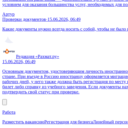
условием для оказания большинства услуг, необходимых для п
Артур
Проверки документов
·
15.06.2026, 06:49
Какие документы нужно всегда носить с собой, чтобы не было
Редакция «Рахмат.ру»
15.06.2026, 06:49
Основным документом, удостоверяющим личность иностранного 
стране. При въезде в Россию иностранцу оформляется миграцио
рабочих дней, у него также должна быть регистрация по месту
билет либо справку из учебного заведения. Если документы н
подтвердить свой статус при проверке.
Работа
Разместить вакансию
Регистрация для бизнеса
Линейный персо