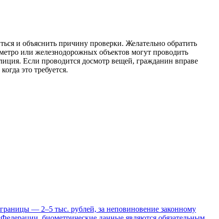
ься и объяснить причину проверки. Желательно обратить
 метро или железнодорожных объектов могут проводить
олиция. Если проводится досмотр вещей, гражданин вправе
огда это требуется.
й границы — 2–5 тыс. рублей, за неповиновение законному
й Федерации, биометрические данные являются обязательным