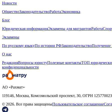
Новости
Общество
Законодательство
Работа
Экономика
Блог
Юридическая информация
Экзамены для мигрантов
Работа
Спор
Экзамены
По русскому языку
По истории РФ
Законодательство
Получение 
О нас
Редакция
Вопросы юристу
Полезные контакты
ТОП юридически
конфиденциальности
АО «Рахмат»
119146, Москва, Комсомольский проспект, 30,
ОГРН
125770023
© 2026. Все права защищены
Пользовательское соглашение
Согл