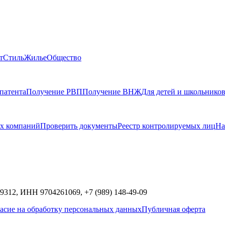
т
Стиль
Жилье
Общество
патента
Получение РВП
Получение ВНЖ
Для детей и школьнико
х компаний
Проверить документы
Реестр контролируемых лиц
На
9312,
ИНН
9704261069, +7 (989) 148-49-09
асие на обработку персональных данных
Публичная оферта