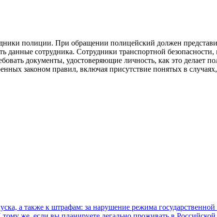
удники полиции. При обращении полицейский должен представит
ть данные сотрудника. Сотрудники транспортной безопасности,
ебовать документы, удостоверяющие личность, как это делает п
нных законом правил, включая присутствие понятых в случаях, к
опуска, а также к штрафам: за нарушение режима государственно
 тому же, если вы планируете легально проживать в Российско