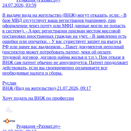
24.07.2026, 03:59
В выдаче вида на жительство (ВНЖ) могут отказать, если: - В
базе МВД отсутствует ваша регистрация (например, при
оформлении через почту или МФЦ данные могли не попасть
в систему). - Адрес регистрации признан местом массовой
постановки иностранных граждан на учет. - В заявлении есть
ошибки или опечатки. - У вас существует запрет на въезд в
РФ или ранее вас выдворяли. - Пакет документов неполный
(инспектор может потребовать патент, чеки об оплате,
трудовой договор, договор найма жилья и т.п.). При отказе в
ВНЖ сам патент обычно не аннулируется. Патент продолжает
действовать, если вы своевременно оплачиваете все
необходимые налоги и сборы.
Руслан
ВНЖ (Вид на жительство)
·
21.07.2026, 09:17
Хочу подать на ВНЖ по профессии
Редакция «Рахмат.ру»