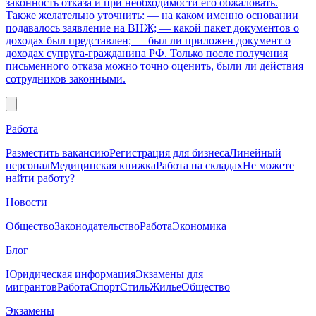
законность отказа и при необходимости его обжаловать.
Также желательно уточнить: — на каком именно основании
подавалось заявление на ВНЖ; — какой пакет документов о
доходах был представлен; — был ли приложен документ о
доходах супруга-гражданина РФ. Только после получения
письменного отказа можно точно оценить, были ли действия
сотрудников законными.
Работа
Разместить вакансию
Регистрация для бизнеса
Линейный
персонал
Медицинская книжка
Работа на складах
Не можете
найти работу?
Новости
Общество
Законодательство
Работа
Экономика
Блог
Юридическая информация
Экзамены для
мигрантов
Работа
Спорт
Стиль
Жилье
Общество
Экзамены