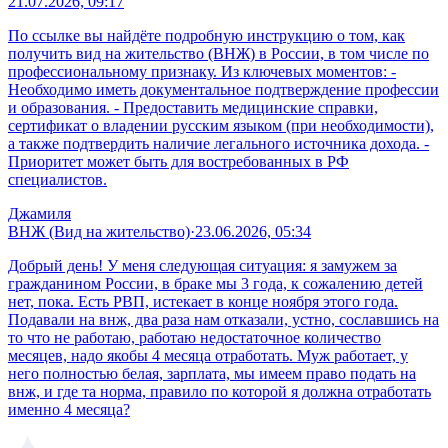
21.07.2026, 09:17
По ссылке вы найдёте подробную инструкцию о том, как
получить вид на жительство (ВНЖ) в России, в том числе по
профессиональному признаку. Из ключевых моментов: -
Необходимо иметь документальное подтверждение профессии
и образования. - Предоставить медицинские справки,
сертификат о владении русским языком (при необходимости),
а также подтвердить наличие легального источника дохода. -
Приоритет может быть для востребованных в РФ
специалистов.
Джамиля
ВНЖ (Вид на жительство)
·
23.06.2026, 05:34
Добрый день! У меня следующая ситуация: я замужем за
гражданином России, в браке мы 3 года, к сожалению детей
нет, пока. Есть РВП, истекает в конце ноября этого года.
Подавали на внж, два раза нам отказали, устно, сославшись на
то что не работаю, работаю недостаточное количество
месяцев, надо якобы 4 месяца отработать. Муж работает, у
него полностью белая, зарплата, мы имеем право подать на
внж, и где та норма, правило по которой я должна отработать
именно 4 месяца?