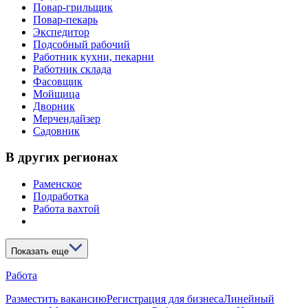
Повар-грильщик
Повар-пекарь
Экспедитор
Подсобный рабочий
Работник кухни, пекарни
Работник склада
Фасовщик
Мойщица
Дворник
Мерчендайзер
Садовник
В других регионах
Раменское
Подработка
Работа вахтой
Показать еще
Работа
Разместить вакансию
Регистрация для бизнеса
Линейный