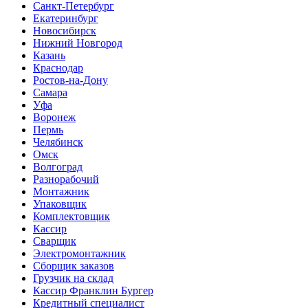
Санкт-Петербург
Екатеринбург
Новосибирск
Нижний Новгород
Казань
Краснодар
Ростов-на-Дону
Самара
Уфа
Воронеж
Пермь
Челябинск
Омск
Волгоград
Разнорабочий
Монтажник
Упаковщик
Комплектовщик
Кассир
Сварщик
Электромонтажник
Сборщик заказов
Грузчик на склад
Кассир Франклин Бургер
Кредитный специалист