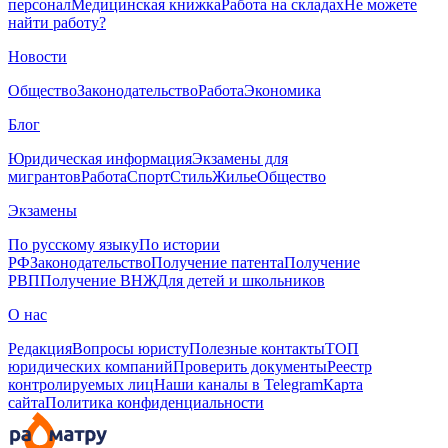
персонал
Медицинская книжка
Работа на складах
Не можете
найти работу?
Новости
Общество
Законодательство
Работа
Экономика
Блог
Юридическая информация
Экзамены для
мигрантов
Работа
Спорт
Стиль
Жилье
Общество
Экзамены
По русскому языку
По истории
РФ
Законодательство
Получение патента
Получение
РВП
Получение ВНЖ
Для детей и школьников
О нас
Редакция
Вопросы юристу
Полезные контакты
ТОП
юридических компаний
Проверить документы
Реестр
контролируемых лиц
Наши каналы в Telegram
Карта
сайта
Политика конфиденциальности