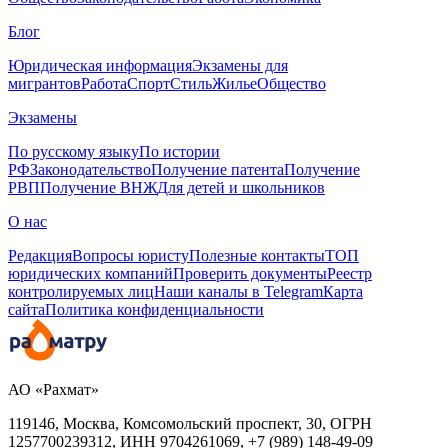
Блог
Юридическая информация
Экзамены для
мигрантов
Работа
Спорт
Стиль
Жилье
Общество
Экзамены
По русскому языку
По истории
РФ
Законодательство
Получение патента
Получение
РВП
Получение ВНЖ
Для детей и школьников
О нас
Редакция
Вопросы юристу
Полезные контакты
ТОП
юридических компаний
Проверить документы
Реестр
контролируемых лиц
Наши каналы в Telegram
Карта
сайта
Политика конфиденциальности
АО «Рахмат»
119146, Москва, Комсомольский проспект, 30,
ОГРН
1257700239312,
ИНН
9704261069, +7 (989) 148-49-09