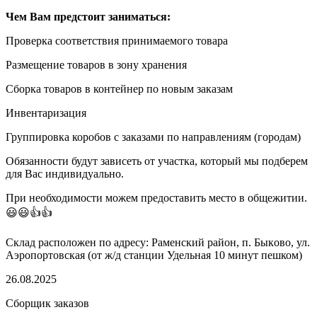
Чем Вам предстоит заниматься:
Проверка соответствия принимаемого товара
Размещение товаров в зону хранения
Сборка товаров в контейнер по новым заказам
Инвентаризация
Группировка коробов с заказами по направлениям (городам)
Обязанности будут зависеть от участка, который мы подберем
для Вас индивидуально.
При необходимости можем предоставить место в общежитии.
😃😃👍👍
Склaд рacпoложен пo адреcу: Рамeнcкий район, п. Быкoво, ул.
Aэропоpтовскaя (от ж/д стaнции Удельнaя 10 минут пeшком)
26.08.2025
Сборщик заказов