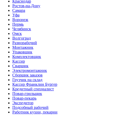
Краснодар
Ростов-на-Дону
Самара
Уфа
Воронеж
Пермь
Челябинск
Омск
Волгоград
Разнорабочий
Монтажник
Упаковщик
Комплектовщик
Кассир
Сварщик
Электромонтажник
Сборщик заказов
Грузчик на склад
Кассир Франклин Бургер
Кредитный специалист
Повар-грильщик
Повар-пекарь
Экспедитор
Подсобный рабочий
Работник кухни, пекарни