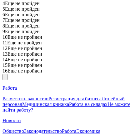
4
Еще не пройден
5
Еще не пройден
6
Еще не пройден
7
Еще не пройден
8
Еще не пройден
9
Еще не пройден
10
Еще не пройден
11
Еще не пройден
12
Еще не пройден
13
Еще не пройден
14
Еще не пройден
15
Еще не пройден
16
Еще не пройден
Работа
Разместить вакансию
Регистрация для бизнеса
Линейный
персонал
Медицинская книжка
Работа на складах
Не можете
найти работу?
Новости
Общество
Законодательство
Работа
Экономика