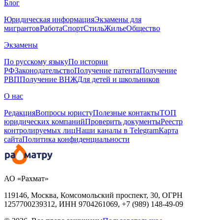
Блог
Юридическая информация
Экзамены для
мигрантов
Работа
Спорт
Стиль
Жилье
Общество
Экзамены
По русскому языку
По истории
РФ
Законодательство
Получение патента
Получение
РВП
Получение ВНЖ
Для детей и школьников
О нас
Редакция
Вопросы юристу
Полезные контакты
ТОП
юридических компаний
Проверить документы
Реестр
контролируемых лиц
Наши каналы в Telegram
Карта
сайта
Политика конфиденциальности
АО «Рахмат»
119146, Москва, Комсомольский проспект, 30,
ОГРН
1257700239312,
ИНН
9704261069, +7 (989) 148-49-09