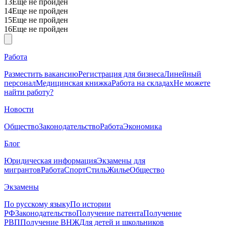
13
Еще не пройден
14
Еще не пройден
15
Еще не пройден
16
Еще не пройден
Работа
Разместить вакансию
Регистрация для бизнеса
Линейный
персонал
Медицинская книжка
Работа на складах
Не можете
найти работу?
Новости
Общество
Законодательство
Работа
Экономика
Блог
Юридическая информация
Экзамены для
мигрантов
Работа
Спорт
Стиль
Жилье
Общество
Экзамены
По русскому языку
По истории
РФ
Законодательство
Получение патента
Получение
РВП
Получение ВНЖ
Для детей и школьников