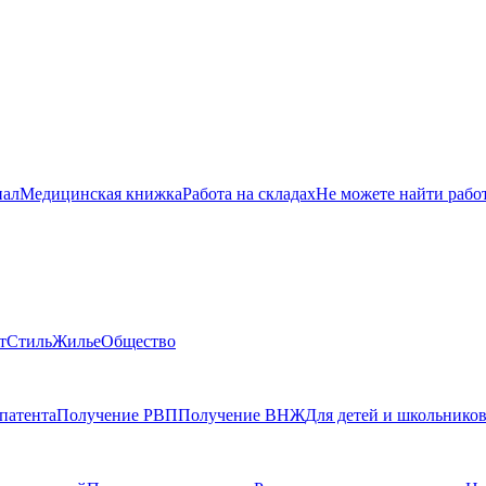
нал
Медицинская книжка
Работа на складах
Не можете найти рабо
т
Стиль
Жилье
Общество
патента
Получение РВП
Получение ВНЖ
Для детей и школьнико