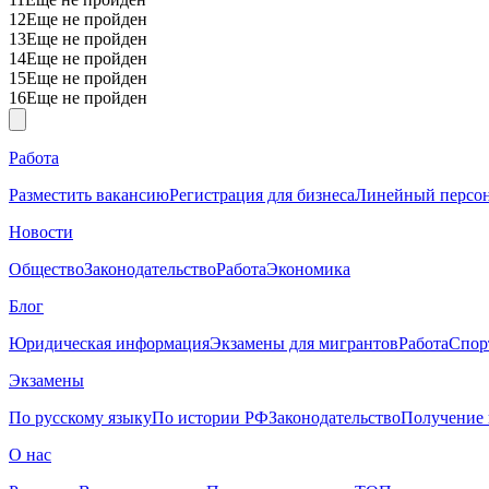
12
Еще не пройден
13
Еще не пройден
14
Еще не пройден
15
Еще не пройден
16
Еще не пройден
Работа
Разместить вакансию
Регистрация для бизнеса
Линейный персо
Новости
Общество
Законодательство
Работа
Экономика
Блог
Юридическая информация
Экзамены для мигрантов
Работа
Спор
Экзамены
По русскому языку
По истории РФ
Законодательство
Получение 
О нас