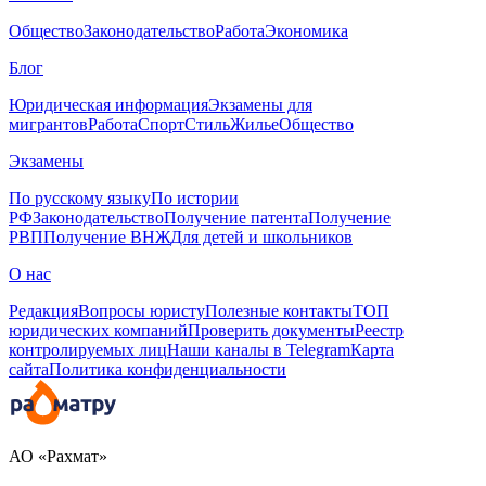
Общество
Законодательство
Работа
Экономика
Блог
Юридическая информация
Экзамены для
мигрантов
Работа
Спорт
Стиль
Жилье
Общество
Экзамены
По русскому языку
По истории
РФ
Законодательство
Получение патента
Получение
РВП
Получение ВНЖ
Для детей и школьников
О нас
Редакция
Вопросы юристу
Полезные контакты
ТОП
юридических компаний
Проверить документы
Реестр
контролируемых лиц
Наши каналы в Telegram
Карта
сайта
Политика конфиденциальности
АО «Рахмат»