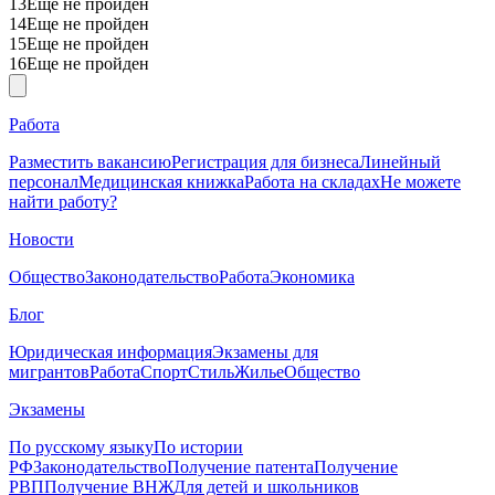
13
Еще не пройден
14
Еще не пройден
15
Еще не пройден
16
Еще не пройден
Работа
Разместить вакансию
Регистрация для бизнеса
Линейный
персонал
Медицинская книжка
Работа на складах
Не можете
найти работу?
Новости
Общество
Законодательство
Работа
Экономика
Блог
Юридическая информация
Экзамены для
мигрантов
Работа
Спорт
Стиль
Жилье
Общество
Экзамены
По русскому языку
По истории
РФ
Законодательство
Получение патента
Получение
РВП
Получение ВНЖ
Для детей и школьников