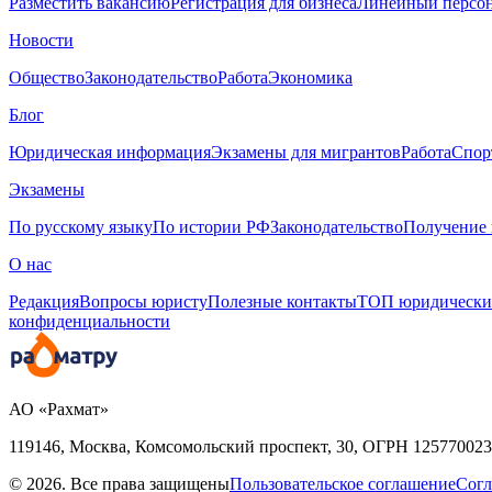
Разместить вакансию
Регистрация для бизнеса
Линейный персо
Новости
Общество
Законодательство
Работа
Экономика
Блог
Юридическая информация
Экзамены для мигрантов
Работа
Спор
Экзамены
По русскому языку
По истории РФ
Законодательство
Получение 
О нас
Редакция
Вопросы юристу
Полезные контакты
ТОП юридически
конфиденциальности
АО «Рахмат»
119146, Москва, Комсомольский проспект, 30,
ОГРН
125770023
© 2026. Все права защищены
Пользовательское соглашение
Согл