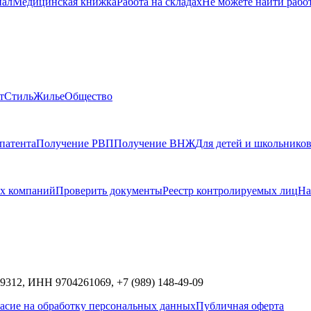
нал
Медицинская книжка
Работа на складах
Не можете найти рабо
т
Стиль
Жилье
Общество
патента
Получение РВП
Получение ВНЖ
Для детей и школьнико
х компаний
Проверить документы
Реестр контролируемых лиц
На
9312,
ИНН
9704261069, +7 (989) 148-49-09
асие на обработку персональных данных
Публичная оферта