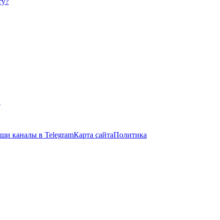
ту?
в
ши каналы в Telegram
Карта сайта
Политика