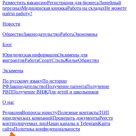
Разместить вакансию
Регистрация для бизнеса
Линейный
персонал
Медицинская книжка
Работа на складах
Не можете
найти работу?
Новости
Общество
Законодательство
Работа
Экономика
Блог
Юридическая информация
Экзамены для
мигрантов
Работа
Спорт
Стиль
Жилье
Общество
Экзамены
По русскому языку
По истории
РФ
Законодательство
Получение патента
Получение
РВП
Получение ВНЖ
Для детей и школьников
О нас
Редакция
Вопросы юристу
Полезные контакты
ТОП
юридических компаний
Проверить документы
Реестр
контролируемых лиц
Наши каналы в Telegram
Карта
сайта
Политика конфиденциальности