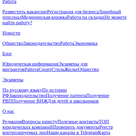
Работа
Разместить вакансию
Регистрация для бизнеса
Линейный
персонал
Медицинская книжка
Работа на складах
Не можете
найти работу?
Новости
Общество
Законодательство
Работа
Экономика
Блог
Юридическая информация
Экзамены для
мигрантов
Работа
Спорт
Стиль
Жилье
Общество
Экзамены
По русскому языку
По истории
РФ
Законодательство
Получение патента
Получение
РВП
Получение ВНЖ
Для детей и школьников
О нас
Редакция
Вопросы юристу
Полезные контакты
ТОП
юридических компаний
Проверить документы
Реестр
контролируемых лиц
Наши каналы в Telegram
Карта