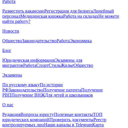
Работа
Разместить вакансию
Регистрация для бизнеса
Линейный
персонал
Медицинская книжка
Работа на складах
Не можете
найти работу?
Новости
Общество
Законодательство
Работа
Экономика
Блог
Юридическая информация
Экзамены для
мигрантов
Работа
Спорт
Стиль
Жилье
Общество
Экзамены
По русскому языку
По истории
РФ
Законодательство
Получение патента
Получение
РВП
Получение ВНЖ
Для детей и школьников
О нас
Редакция
Вопросы юристу
Полезные контакты
ТОП
юридических компаний
Проверить документы
Реестр
контролируемых лиц
Наши каналы в Telegram
Карта