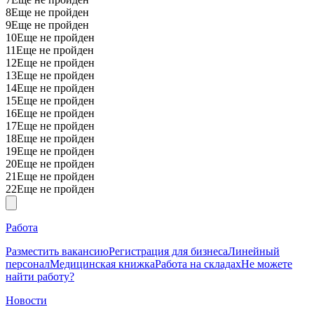
8
Еще не пройден
9
Еще не пройден
10
Еще не пройден
11
Еще не пройден
12
Еще не пройден
13
Еще не пройден
14
Еще не пройден
15
Еще не пройден
16
Еще не пройден
17
Еще не пройден
18
Еще не пройден
19
Еще не пройден
20
Еще не пройден
21
Еще не пройден
22
Еще не пройден
Работа
Разместить вакансию
Регистрация для бизнеса
Линейный
персонал
Медицинская книжка
Работа на складах
Не можете
найти работу?
Новости