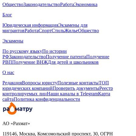
Общество
Законодательство
Работа
Экономика
Блог
Юридическая информация
Экзамены для
мигрантов
Работа
Спорт
Стиль
Жилье
Общество
Экзамены
По русскому языку
По истории
РФ
Законодательство
Получение патента
Получение
РВП
Получение ВНЖ
Для детей и школьников
О нас
Редакция
Вопросы юристу
Полезные контакты
ТОП
юридических компаний
Проверить документы
Реестр
контролируемых лиц
Наши каналы в Telegram
Карта
сайта
Политика конфиденциальности
АО «Рахмат»
119146, Москва, Комсомольский проспект, 30,
ОГРН