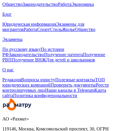
Общество
Законодательство
Работа
Экономика
Блог
Юридическая информация
Экзамены для
мигрантов
Работа
Спорт
Стиль
Жилье
Общество
Экзамены
По русскому языку
По истории
РФ
Законодательство
Получение патента
Получение
РВП
Получение ВНЖ
Для детей и школьников
О нас
Редакция
Вопросы юристу
Полезные контакты
ТОП
юридических компаний
Проверить документы
Реестр
контролируемых лиц
Наши каналы в Telegram
Карта
сайта
Политика конфиденциальности
АО «Рахмат»
119146, Москва, Комсомольский проспект, 30,
ОГРН