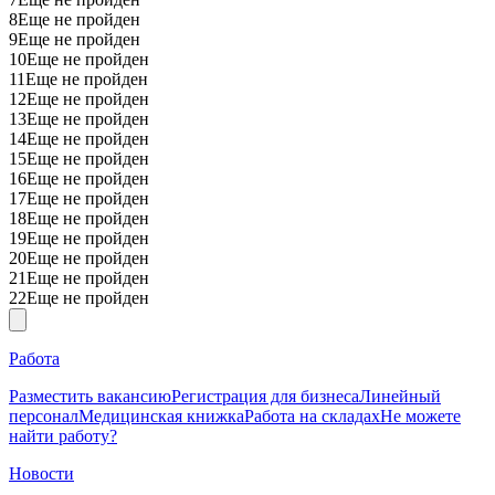
8
Еще не пройден
9
Еще не пройден
10
Еще не пройден
11
Еще не пройден
12
Еще не пройден
13
Еще не пройден
14
Еще не пройден
15
Еще не пройден
16
Еще не пройден
17
Еще не пройден
18
Еще не пройден
19
Еще не пройден
20
Еще не пройден
21
Еще не пройден
22
Еще не пройден
Работа
Разместить вакансию
Регистрация для бизнеса
Линейный
персонал
Медицинская книжка
Работа на складах
Не можете
найти работу?
Новости