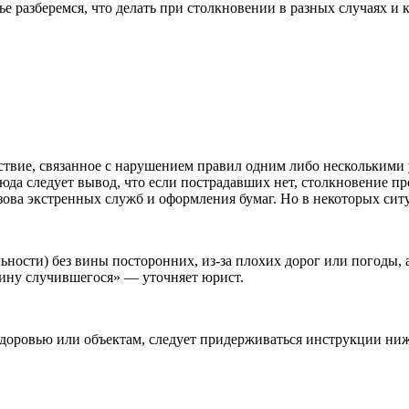
ье разберемся, что делать при столкновении в разных случаях и к
твие, связанное с нарушением правил одним либо несколькими 
сюда следует вывод, что если пострадавших нет, столкновение 
зова экстренных служб и оформления бумаг. Но в некоторых си
ости) без вины посторонних, из-за плохих дорог или погоды, а
чину случившегося» — уточняет юрист.
здоровью или объектам, следует придерживаться инструкции ниж