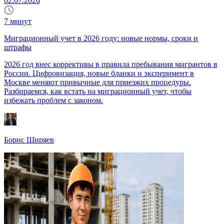
02.07.2026
7
минут
Миграционный учет в 2026 году: новые нормы, сроки и
штрафы
2026 год внес коррективы в правила пребывания мигрантов в
России. Цифровизация, новые бланки и эксперимент в
Москве меняют привычные для приезжих процедуры.
Разбираемся, как встать на миграционный учет, чтобы
избежать проблем с законом.
Борис Ширяев