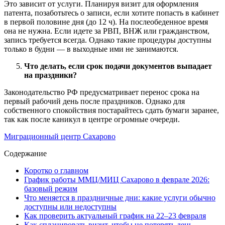
Это зависит от услуги. Планируя визит для оформления
патента, позаботьтесь о записи, если хотите попасть в кабинет
в первой половине дня (до 12 ч). На послеобеденное время
она не нужна. Если идете за РВП, ВНЖ или гражданством,
запись требуется всегда. Однако такие процедуры доступны
только в будни — в выходные ими не занимаются.
Что делать, если срок подачи документов выпадает
на праздники?
Законодательство РФ предусматривает перенос срока на
первый рабочий день после праздников. Однако для
собственного спокойствия постарайтесь сдать бумаги заранее,
так как после каникул в центре огромные очереди.
Миграционный центр Сахарово
Содержание
Коротко о главном
График работы ММЦ/МИЦ Сахарово в феврале 2026:
базовый режим
Что меняется в праздничные дни: какие услуги обычно
доступны или недоступны
Как проверить актуальный график на 22–23 февраля
Как спланировать визит, чтобы не потерять день