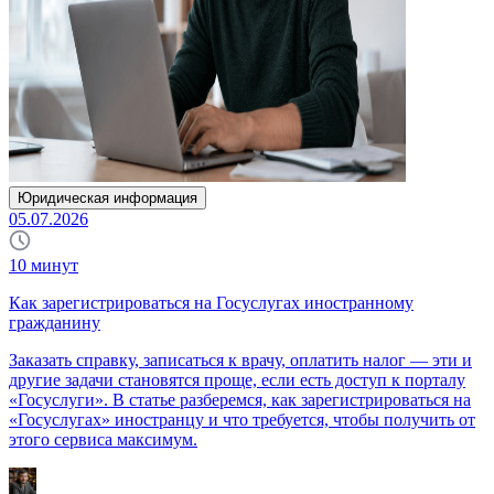
Юридическая информация
05.07.2026
10
минут
Как зарегистрироваться на Госуслугах иностранному
гражданину
Заказать справку, записаться к врачу, оплатить налог — эти и
другие задачи становятся проще, если есть доступ к порталу
«Госуслуги». В статье разберемся, как зарегистрироваться на
«Госуслугах» иностранцу и что требуется, чтобы получить от
этого сервиса максимум.