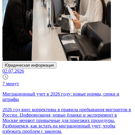
Юридическая информация
02.07.2026
7
минут
Миграционный учет в 2026 году: новые нормы, сроки и
штрафы
2026 год внес коррективы в правила пребывания мигрантов в
России. Цифровизация, новые бланки и эксперимент в
Москве меняют привычные для приезжих процедуры.
Разбираемся, как встать на миграционный учет, чтобы
избежать проблем с законом.