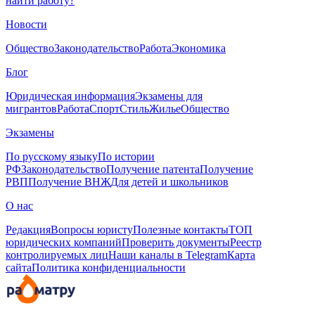
найти работу?
Новости
Общество
Законодательство
Работа
Экономика
Блог
Юридическая информация
Экзамены для
мигрантов
Работа
Спорт
Стиль
Жилье
Общество
Экзамены
По русскому языку
По истории
РФ
Законодательство
Получение патента
Получение
РВП
Получение ВНЖ
Для детей и школьников
О нас
Редакция
Вопросы юристу
Полезные контакты
ТОП
юридических компаний
Проверить документы
Реестр
контролируемых лиц
Наши каналы в Telegram
Карта
сайта
Политика конфиденциальности