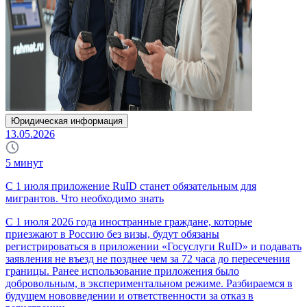
Юридическая информация
13.05.2026
5
минут
С 1 июля приложение RuID станет обязательным для
мигрантов. Что необходимо знать
С 1 июля 2026 года иностранные граждане, которые
приезжают в Россию без визы, будут обязаны
регистрироваться в приложении «Госуслуги RuID» и подавать
заявления не въезд не позднее чем за 72 часа до пересечения
границы. Ранее использование приложения было
добровольным, в экспериментальном режиме. Разбираемся в
будущем нововведении и ответственности за отказ в