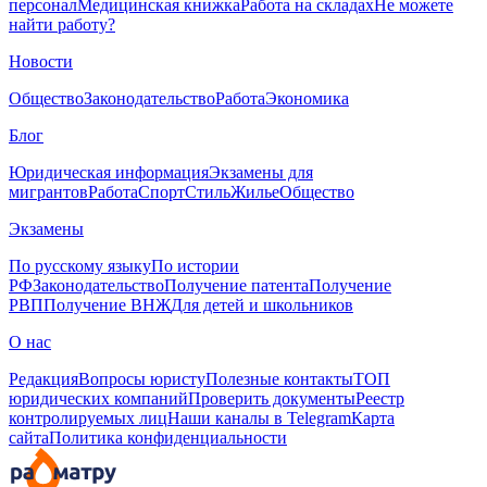
персонал
Медицинская книжка
Работа на складах
Не можете
найти работу?
Новости
Общество
Законодательство
Работа
Экономика
Блог
Юридическая информация
Экзамены для
мигрантов
Работа
Спорт
Стиль
Жилье
Общество
Экзамены
По русскому языку
По истории
РФ
Законодательство
Получение патента
Получение
РВП
Получение ВНЖ
Для детей и школьников
О нас
Редакция
Вопросы юристу
Полезные контакты
ТОП
юридических компаний
Проверить документы
Реестр
контролируемых лиц
Наши каналы в Telegram
Карта
сайта
Политика конфиденциальности