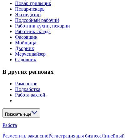
Повар-грильщик
Повар-пекарь
Экспедитор
Подсобный рабочий
Работник кухни, пекарни
Работник склада
Фасовщик
Мойщица
Дворник
Мерчендайзер
Садовник
В других регионах
Раменское
Подработка
Работа вахтой
Показать еще
Работа
Разместить вакансию
Регистрация для бизнеса
Линейный