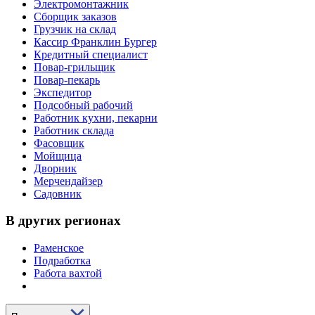
Электромонтажник
Сборщик заказов
Грузчик на склад
Кассир Франклин Бургер
Кредитный специалист
Повар-грильщик
Повар-пекарь
Экспедитор
Подсобный рабочий
Работник кухни, пекарни
Работник склада
Фасовщик
Мойщица
Дворник
Мерчендайзер
Садовник
В других регионах
Раменское
Подработка
Работа вахтой