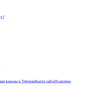
ту?
в
ши каналы в Telegram
Карта сайта
Политика