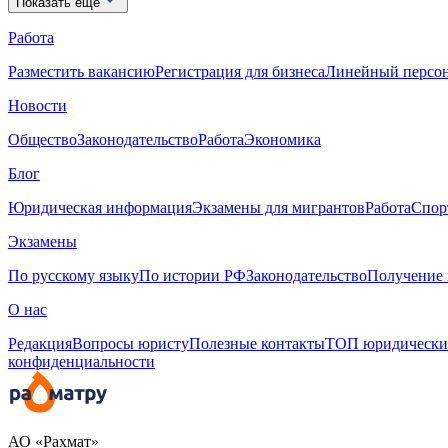
Показать еще
Работа
Разместить вакансию
Регистрация для бизнеса
Линейный персо
Новости
Общество
Законодательство
Работа
Экономика
Блог
Юридическая информация
Экзамены для мигрантов
Работа
Спор
Экзамены
По русскому языку
По истории РФ
Законодательство
Получение 
О нас
Редакция
Вопросы юристу
Полезные контакты
ТОП юридически
конфиденциальности
АО «Рахмат»