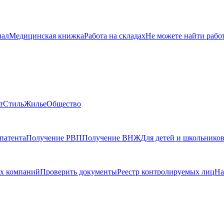
нал
Медицинская книжка
Работа на складах
Не можете найти рабо
т
Стиль
Жилье
Общество
патента
Получение РВП
Получение ВНЖ
Для детей и школьнико
х компаний
Проверить документы
Реестр контролируемых лиц
На