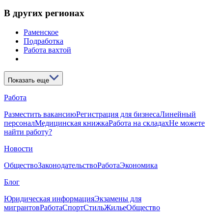
В других регионах
Раменское
Подработка
Работа вахтой
Показать еще
Работа
Разместить вакансию
Регистрация для бизнеса
Линейный
персонал
Медицинская книжка
Работа на складах
Не можете
найти работу?
Новости
Общество
Законодательство
Работа
Экономика
Блог
Юридическая информация
Экзамены для
мигрантов
Работа
Спорт
Стиль
Жилье
Общество