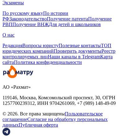
Экзамены
По русскому языку
По истории
РФ
Законодательство
Получение патента
Получение
РВП
Получение ВНЖ
Для детей и школьников
О нас
Редакция
Вопросы юристу
Полезные контакты
ТОП
юридических компаний
Проверить документы
Реестр
контролируемых лиц
Наши каналы в Telegram
Карта
сайта
Политика конфиденциальности
АО «Рахмат»
119146, Москва, Комсомольский проспект, 30,
ОГРН
1257700239312,
ИНН
9704261069, +7 (989) 148-49-09
© 2026. Все права защищены
Пользовательское
соглашение
Согласие на обработку персональных
данных
Публичная оферта