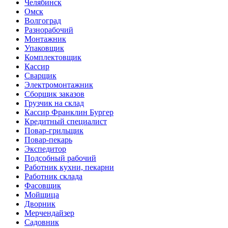
Челябинск
Омск
Волгоград
Разнорабочий
Монтажник
Упаковщик
Комплектовщик
Кассир
Сварщик
Электромонтажник
Сборщик заказов
Грузчик на склад
Кассир Франклин Бургер
Кредитный специалист
Повар-грильщик
Повар-пекарь
Экспедитор
Подсобный рабочий
Работник кухни, пекарни
Работник склада
Фасовщик
Мойщица
Дворник
Мерчендайзер
Садовник