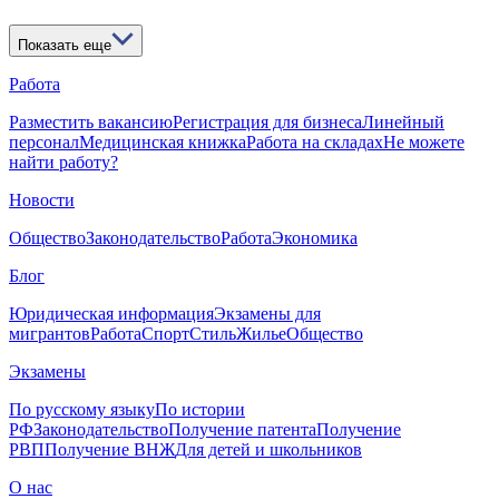
Показать еще
Работа
Разместить вакансию
Регистрация для бизнеса
Линейный
персонал
Медицинская книжка
Работа на складах
Не можете
найти работу?
Новости
Общество
Законодательство
Работа
Экономика
Блог
Юридическая информация
Экзамены для
мигрантов
Работа
Спорт
Стиль
Жилье
Общество
Экзамены
По русскому языку
По истории
РФ
Законодательство
Получение патента
Получение
РВП
Получение ВНЖ
Для детей и школьников
О нас