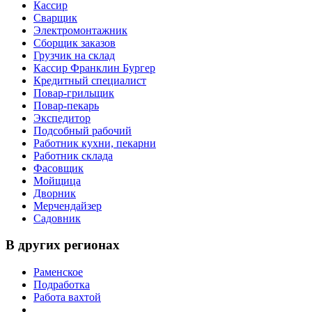
Кассир
Сварщик
Электромонтажник
Сборщик заказов
Грузчик на склад
Кассир Франклин Бургер
Кредитный специалист
Повар-грильщик
Повар-пекарь
Экспедитор
Подсобный рабочий
Работник кухни, пекарни
Работник склада
Фасовщик
Мойщица
Дворник
Мерчендайзер
Садовник
В других регионах
Раменское
Подработка
Работа вахтой