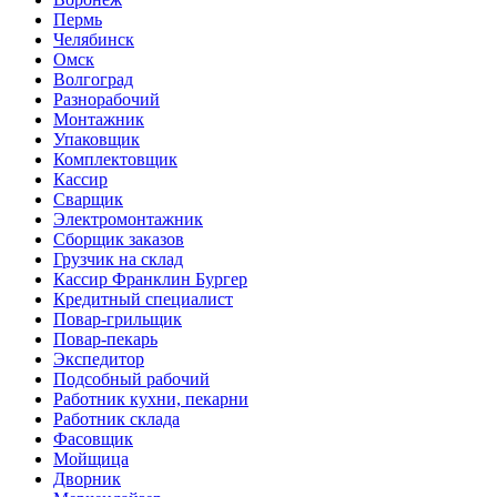
Пермь
Челябинск
Омск
Волгоград
Разнорабочий
Монтажник
Упаковщик
Комплектовщик
Кассир
Сварщик
Электромонтажник
Сборщик заказов
Грузчик на склад
Кассир Франклин Бургер
Кредитный специалист
Повар-грильщик
Повар-пекарь
Экспедитор
Подсобный рабочий
Работник кухни, пекарни
Работник склада
Фасовщик
Мойщица
Дворник