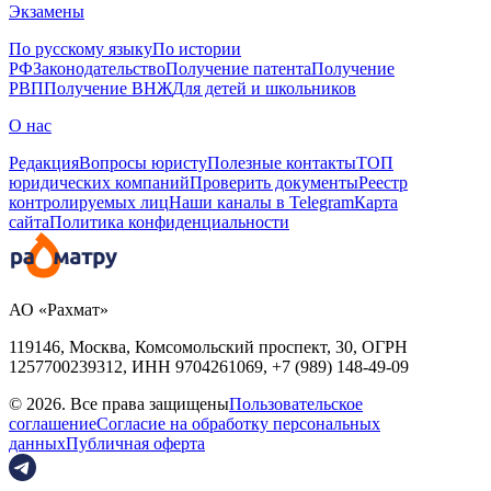
Экзамены
По русскому языку
По истории
РФ
Законодательство
Получение патента
Получение
РВП
Получение ВНЖ
Для детей и школьников
О нас
Редакция
Вопросы юристу
Полезные контакты
ТОП
юридических компаний
Проверить документы
Реестр
контролируемых лиц
Наши каналы в Telegram
Карта
сайта
Политика конфиденциальности
АО «Рахмат»
119146, Москва, Комсомольский проспект, 30,
ОГРН
1257700239312,
ИНН
9704261069, +7 (989) 148-49-09
© 2026. Все права защищены
Пользовательское
соглашение
Согласие на обработку персональных
данных
Публичная оферта