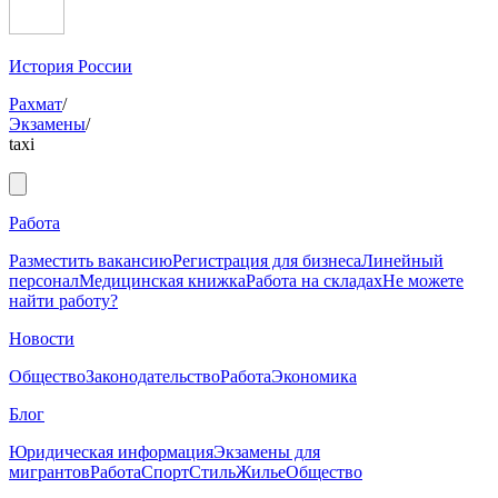
История России
Рахмат
/
Экзамены
/
taxi
Работа
Разместить вакансию
Регистрация для бизнеса
Линейный
персонал
Медицинская книжка
Работа на складах
Не можете
найти работу?
Новости
Общество
Законодательство
Работа
Экономика
Блог
Юридическая информация
Экзамены для
мигрантов
Работа
Спорт
Стиль
Жилье
Общество