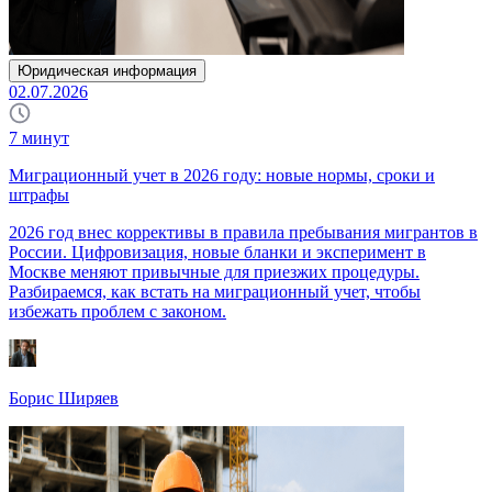
Юридическая информация
02.07.2026
7
минут
Миграционный учет в 2026 году: новые нормы, сроки и
штрафы
2026 год внес коррективы в правила пребывания мигрантов в
России. Цифровизация, новые бланки и эксперимент в
Москве меняют привычные для приезжих процедуры.
Разбираемся, как встать на миграционный учет, чтобы
избежать проблем с законом.
Борис Ширяев