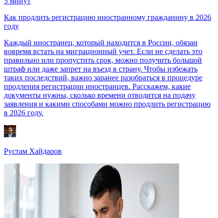
5
минут
Как продлить регистрацию иностранному гражданину в 2026
году
Каждый иностранец, который находится в России, обязан
вовремя встать на миграционный учет. Если не сделать это
правильно или пропустить срок, можно получить большой
штраф или даже запрет на въезд в страну. Чтобы избежать
таких последствий, важно заранее разобраться в процедуре
продления регистрации иностранцев. Расскажем, какие
документы нужны, сколько времени отводится на подачу
заявления и какими способами можно продлить регистрацию
в 2026 году.
Рустам Хайдаров