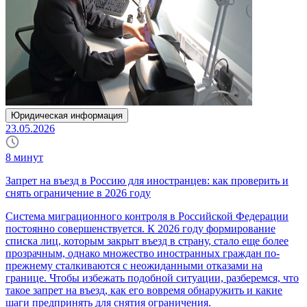
Юридическая информация
23.05.2026
8
минут
Запрет на въезд в Россию для иностранцев: как проверить и
снять ограничение в 2026 году
Система миграционного контроля в Российской Федерации
постоянно совершенствуется. К 2026 году формирование
списка лиц, которым закрыт въезд в страну, стало еще более
прозрачным, однако множество иностранных граждан по-
прежнему сталкиваются с неожиданными отказами на
границе. Чтобы избежать подобной ситуации, разберемся, что
такое запрет на въезд, как его вовремя обнаружить и какие
шаги предпринять для снятия ограничения.