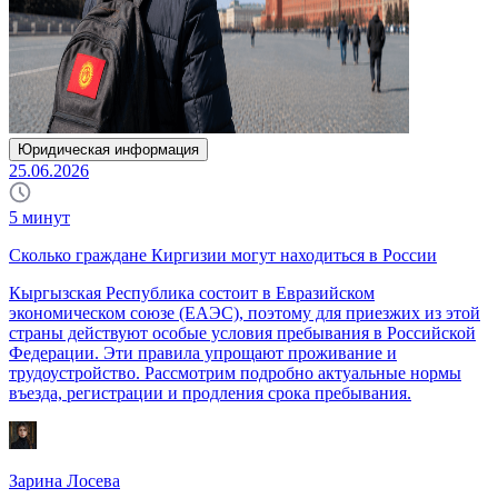
Юридическая информация
25.06.2026
5
минут
Сколько граждане Киргизии могут находиться в России
Кыргызская Республика состоит в Евразийском
экономическом союзе (ЕАЭС), поэтому для приезжих из этой
страны действуют особые условия пребывания в Российской
Федерации. Эти правила упрощают проживание и
трудоустройство. Рассмотрим подробно актуальные нормы
въезда, регистрации и продления срока пребывания.
Зарина Лосева